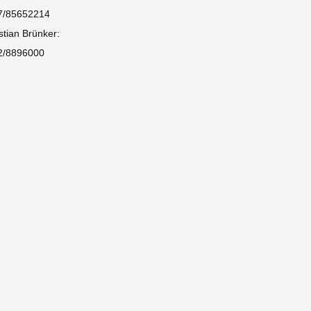
7/85652214
stian Brünker:
2/8896000