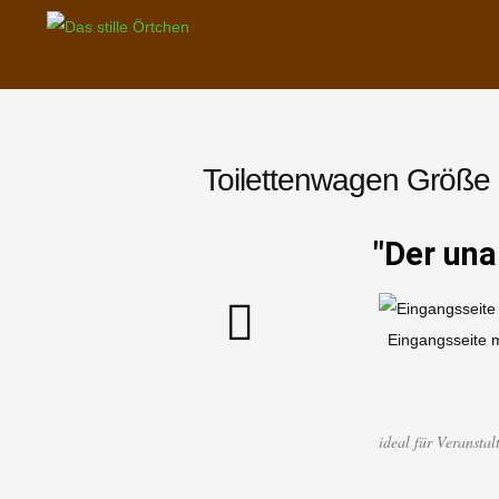
Das stille Örtchen
Toilettenwagenverleih
Toilettenwagen Größe
"Der un
Eingangsseite m
ideal für Veranstal