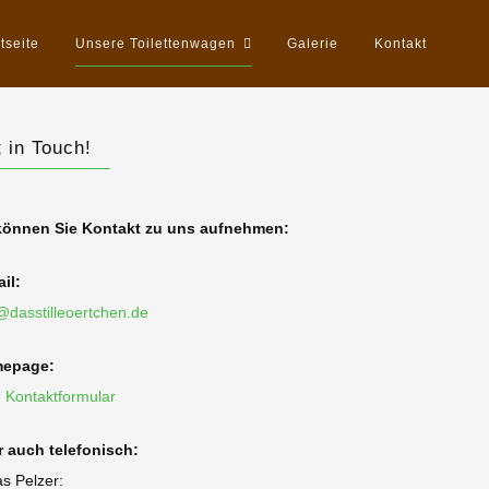
tseite
Unsere Toilettenwagen
Galerie
Kontakt
 in Touch!
können Sie Kontakt zu uns aufnehmen:
il:
@dasstilleoertchen.de
5.000 Liter großer Abwassertank
epage:
 Kontaktformular
r auch telefonisch:
s Pelzer: