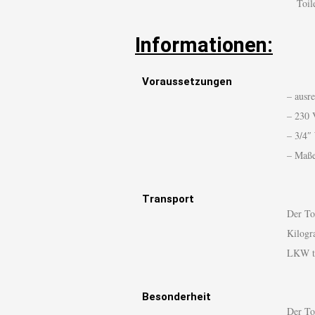
Toilet
Informationen:
Voraussetzungen
– ausr
– 230 
– 3/4″
– Maße
Transport
Der To
Kilogr
LKW tr
Besonderheit
Der To