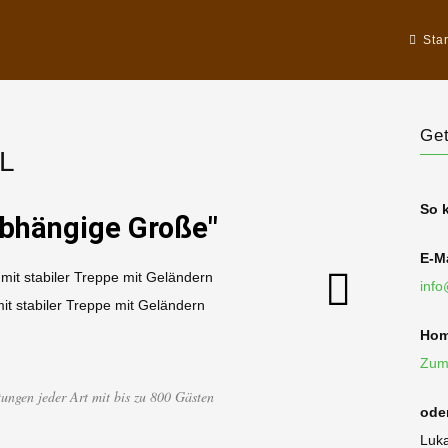
Star
Get
 L
So 
abhängige Große"
E-Ma
info
it stabiler Treppe mit Geländern
Hom
Zum
tungen jeder Art mit bis zu 800 Gästen
ode
Luka