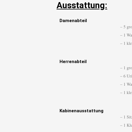
Ausstattung:
Damenabteil
– 5 gr
– 1 Wa
– 1 kl
Herrenabteil
– 1 gr
– 6 Ur
– 1 Wa
– 1 kle
Kabinenausstattung
– 1 Si
– 1 Kl