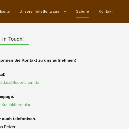
tseite
Unsere Toilettenwagen
Galerie
Kontakt
 in Touch!
können Sie Kontakt zu uns aufnehmen:
il:
@dasstilleoertchen.de
epage:
 Kontaktformular
r auch telefonisch:
s Pelzer: