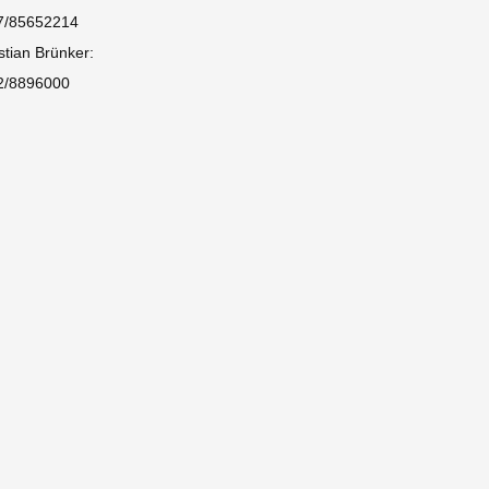
7/85652214
stian Brünker:
2/8896000