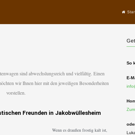
Star
en
Get
So 
ttenwagen sind abwechslungsreich und vielfältig. Einen
E-Ma
öchten wir Ihnen hier mit den jeweiligen Besonderheiten
info
vorstellen.
Hom
Zum
istischen Freunden in Jakobwüllesheim
ode
Wenn es draußen frostig kalt ist,
Luka