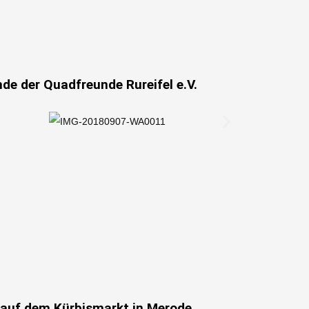
e der Quadfreunde Rureifel e.V.
" auf dem Kürbismarkt in Merode